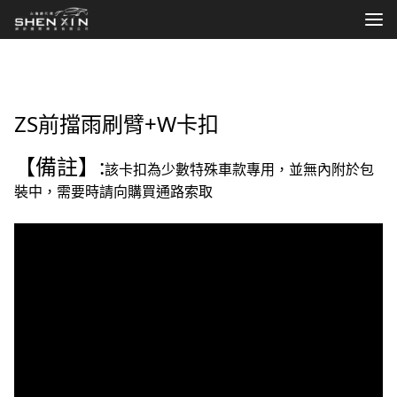
shenxin
公司簡介
最新消息
ZS前擋雨刷臂+W卡扣
代理品牌
【備註】:
該卡扣為少數特殊車款專用，並無內附於包
裝中，需要時請向購買通路索取
安裝/問題
FB討論區
商品搜尋
官方商城
更多